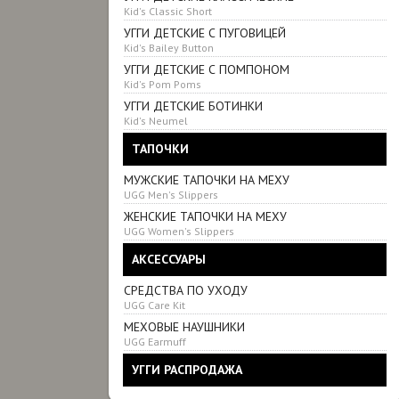
Kid's Classic Short
УГГИ ДЕТСКИЕ С ПУГОВИЦЕЙ
Kid's Bailey Button
УГГИ ДЕТСКИЕ С ПОМПОНОМ
Kid's Pom Poms
УГГИ ДЕТСКИЕ БОТИНКИ
Kid's Neumel
ТАПОЧКИ
МУЖСКИЕ ТАПОЧКИ НА МЕХУ
UGG Men's Slippers
ЖЕНСКИЕ ТАПОЧКИ НА МЕХУ
UGG Women's Slippers
АКСЕССУАРЫ
СРЕДСТВА ПО УХОДУ
UGG Care Kit
МЕХОВЫЕ НАУШНИКИ
UGG Earmuff
УГГИ РАСПРОДАЖА