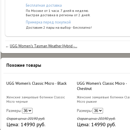
Бесплатная доставка
По Москве от 1 часа. 7 дней в неделю.
Быстрая доставка в регионы от 2 дней.
Примерка перед покупкой
Доставим 2 пары на выбор - Бесплатно!
←
UGG Women's Tasman Weather Hybrid -...
Похожие товары
UGG Women's Classic Micro - Black
UGG Women's Classic Micro -
Chestnut
Женские замшевые ботинки Classic
Женские замшевые ботинки Clas
Micro черные
Micro рыжие
Размеры
Размеры
Старая цена:
20190
руб.
Старая цена:
20190
руб.
Цена:
14990
руб.
Цена:
14990
руб.