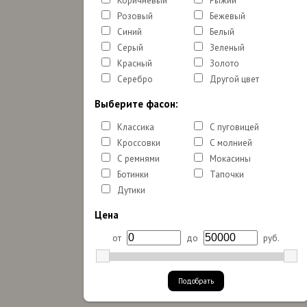
Коричневый
Рыжий
Розовый
Бежевый
Синий
Белый
Серый
Зеленый
Красный
Золото
Серебро
Другой цвет
Выберите фасон:
Классика
С пуговицей
Кроссовки
С молнией
С ремнями
Мокасины
Ботинки
Тапочки
Дутики
Цена
от
до
руб.
Подобрать