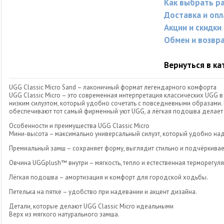
Как выбрать р
Доставка и опл
Акции и скидки
Обмен и возвр
Вернуться в ка
UGG Classic Micro Sand – лаконичный формат легендарного комфорта
UGG Classic Micro – это современная интерпретация классических UGG 
низким силуэтом, который удобно сочетать с повседневными образами.
обеспечивают тот самый фирменный уют UGG, а лёгкая подошва делает
Особенности и преимущества UGG Classic Micro
Мини-высота – максимально универсальный силуэт, который удобно над
Премиальный замш – сохраняет форму, выглядит стильно и подчёркивае
Овчина UGGplush™ внутри – мягкость, тепло и естественная терморегуля
Лёгкая подошва – амортизация и комфорт для городской ходьбы.
Петелька на пятке – удобство при надевании и акцент дизайна.
Детали, которые делают UGG Classic Micro идеальными
Верх из мягкого натурального замша.