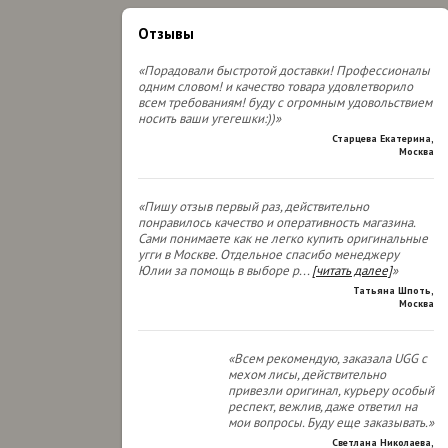
Отзывы
«Порадовали быстротой доставки! Профессионалы
одним словом! и качество товара удовлетворило
всем требованиям! буду с огромным удовольствием
носить ваши угегешки:))»
Старцева Екатерина
,
Москва
«Пишу отзыв первый раз, действительно
понравилось качество и оперативность магазина.
Сами понимаете как не легко купить оригинальные
угги в Москве. Отдельное спасибо менеджеру
Юлии за помощь в выборе р
...
[читать далее]
»
Татьяна Шпоть
,
Москва
«Всем рекомендую, заказала UGG с
мехом лисы, действительно
привезли оригинал, курьеру особый
респект, вежлив, даже ответил на
мои вопросы. Буду еще заказывать.»
Светлана Николаева
,