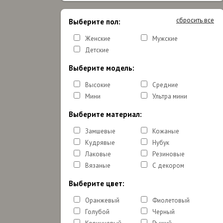
сбросить все
Выберите пол:
Женские
Мужские
Детские
Выберите модель:
Высокие
Средние
Мини
Ультра мини
Выберите материал:
Замшевые
Кожаные
Кудрявые
Нубук
Лаковые
Резиновые
Вязаные
С декором
Выберите цвет:
Оранжевый
Фиолетовый
Голубой
Черный