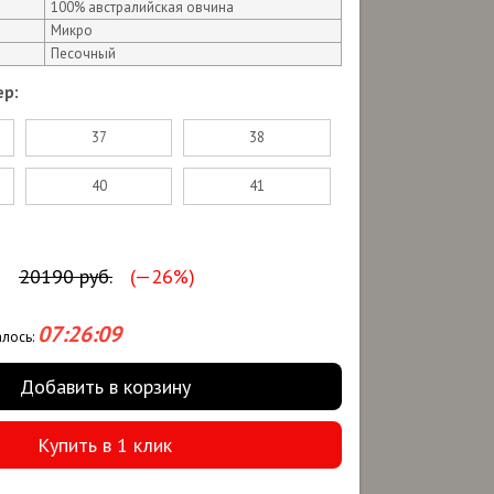
100% австралийская овчина
Микро
Песочный
р:
37
38
40
41
.
20190 руб.
(—26%)
07:26:08
алось:
Добавить в корзину
Купить в 1 клик