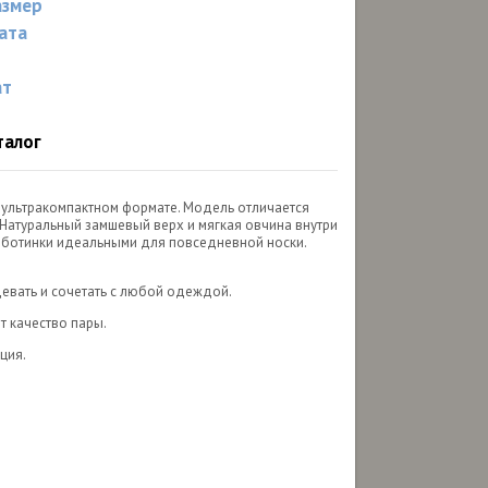
азмер
ата
ат
талог
в ультракомпактном формате. Модель отличается
 Натуральный замшевый верх и мягкая овчина внутри
 ботинки идеальными для повседневной носки.
евать и сочетать с любой одеждой.
т качество пары.
ция.