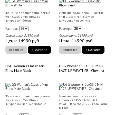
Женские водонепроницаемые
Женские водонепроницаемые
угги Classic Mini Blow со
угги Classic Mini Blow со
шнуровкой белые
шнуровкой песочные
Размеры
Размеры
Старая цена:
21990
руб.
Старая цена:
21990
руб.
Цена:
14990
руб.
Цена:
14990
руб.
Подробнее
В КОРЗИНУ
Подробнее
В КОРЗИНУ
UGG Women's Classic Mini
UGG Women's CLASSIC MINI
Blow Mate Black
LACE-UP WEATHER - Chestnut
Женские водонепроницаемые
Женские непромокаемые
угги Classic Mini Blow со
сапожки CLASSIC MINI LACE-UP
шнуровкой черные матовые
WEATHER со съемными галошами
рыжие