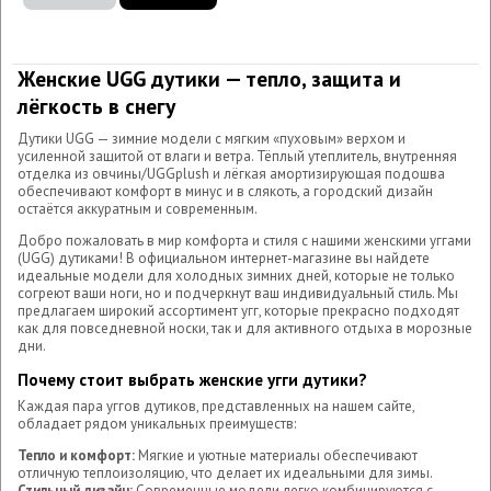
Женские UGG дутики — тепло, защита и
лёгкость в снегу
Дутики UGG — зимние модели с мягким «пуховым» верхом и
усиленной защитой от влаги и ветра. Тёплый утеплитель, внутренняя
отделка из овчины/UGGplush и лёгкая амортизирующая подошва
обеспечивают комфорт в минус и в слякоть, а городский дизайн
остаётся аккуратным и современным.
Добро пожаловать в мир комфорта и стиля с нашими женскими уггами
(UGG) дутиками! В официальном интернет-магазине вы найдете
идеальные модели для холодных зимних дней, которые не только
согреют ваши ноги, но и подчеркнут ваш индивидуальный стиль. Мы
предлагаем широкий ассортимент угг, которые прекрасно подходят
как для повседневной носки, так и для активного отдыха в морозные
дни.
Почему стоит выбрать женские угги дутики?
Каждая пара уггов дутиков, представленных на нашем сайте,
обладает рядом уникальных преимуществ:
Тепло и комфорт:
Мягкие и уютные материалы обеспечивают
отличную теплоизоляцию, что делает их идеальными для зимы.
Стильный дизайн:
Современные модели легко комбинируются с