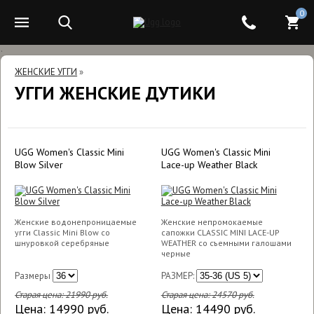
0
.
ЖЕНСКИЕ УГГИ
»
УГГИ ЖЕНСКИЕ ДУТИКИ
UGG Women's Classic Mini
UGG Women's Classic Mini
Blow Silver
Lace-up Weather Black
Женские водонепроницаемые
Женские непромокаемые
угги Classic Mini Blow со
сапожки CLASSIC MINI LACE-UP
шнуровкой серебряные
WEATHER со съемными галошами
черные
Размеры
РАЗМЕР:
Старая цена:
21990
руб.
Старая цена:
24570
руб.
Цена:
14990
руб.
Цена:
14490
руб.