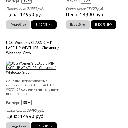
Размеры
Размеры
Старая цена:
21990
руб.
Старая цена:
23490
руб.
Цена:
14990
руб.
Цена:
14990
руб.
Подробнее
В КОРЗИНУ
Подробнее
В КОРЗИНУ
UGG Women's CLASSIC MINI
LACE-UP WEATHER - Chestnut /
Whitecap Grey
Женские непромокаемые
сапожки CLASSIC MINI LACE-UP
WEATHER со съемными галошами
рыжие/серые
Размеры
Старая цена:
23490
руб.
Цена:
14990
руб.
Подробнее
В КОРЗИНУ