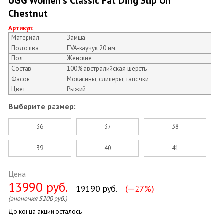
UGG Women's Classic Fat Ding Slip On
Chestnut
Артикул:
Материал
Замша
Подошва
EVA-каучук 20 мм.
Пол
Женские
Состав
100% австралийская шерсть
Фасон
Мокасины, слиперы, тапочки
Цвет
Рыжий
Выберите размер:
36
37
38
39
40
41
Цена
13990 руб.
19190 руб.
(—27%)
(энономия 5200 руб.)
До конца акции осталось: