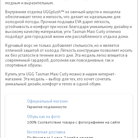
модным и выразительным.
Внутренняя отделка UGGplush™ из овечьей шерсти и лиоцелла
обеспечивает тепло и мягкость, что делает их идеальными для
холодной погоды. Прочная подошва EVA дарит лёгкость,
устойчивость и комфорт при носке. Благодаря уникальному дизайну и
высокому качеству материалов, угги Tasman Maxi Curly отлично
подойдут для городской жизни или расслабленного отдыха дома.
Курчавый ворс не только добавляет стильности, но и является
отличной защитой от холода. Лёгкость конструкции позволяет носить
их без усталости в течение всего дня. Эта модель легко впишется в
современный гардероб, дополняя как повседневные, так и
спортивные образы.
Купить угги UGG Tasman Maxi Curly можно в нашем интернет-
магазине. Эта модель – выбор для тех, кто хочет сочетать
уникальный дизайн, комфорт и тепло в одной обуви.
Официальный магазин
Гарантия подлинности
Обувь как на фото
100% Соответствие товара с фотографиями на сайте
Бесплатная доставка
По Москве от 1 часа. 7 дней в неделю.