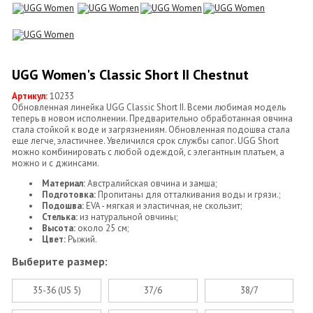
UGG Women's Classic Short II Chestnut
Артикул:
10233
Обновленная линейка UGG Classic Short II. Всеми любимая модель
теперь в новом исполнении. Предварительно обработанная овчина
стала стойкой к воде и загрязнениям. Обновленная подошва стала
еще легче, эластичнее. Увеличился срок службы сапог. UGG Short
можно комбинировать с любой одеждой, с элегантным платьем, а
можно и с джинсами.
Материал:
Австралийская овчина и замша;
Подготовка:
Пропитаны для отталкивания воды и грязи.;
Подошва:
EVA - мягкая и эластичная, не скользит;
Стелька:
из натуральной овчины;
Высота:
около 25 см;
Цвет:
Рыжий.
Выберите размер:
35-36 (US 5)
37/6
38/7