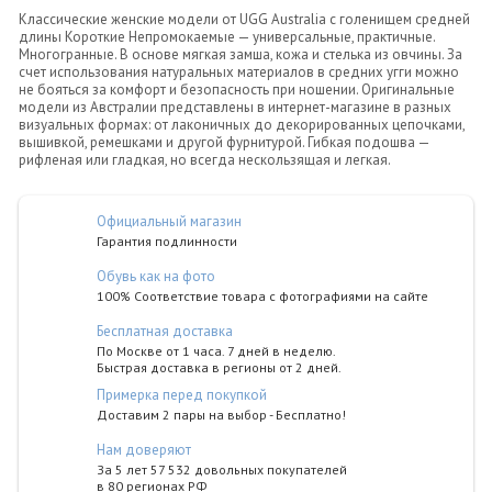
Классические женские модели от UGG Australia с голенищем средней
длины Короткие Непромокаемые — универсальные, практичные.
Многогранные. В основе мягкая замша, кожа и стелька из овчины. За
счет использования натуральных материалов в средних угги можно
не бояться за комфорт и безопасность при ношении. Оригинальные
модели из Австралии представлены в интернет-магазине в разных
визуальных формах: от лаконичных до декорированных цепочками,
вышивкой, ремешками и другой фурнитурой. Гибкая подошва —
рифленая или гладкая, но всегда нескользящая и легкая.
Официальный магазин
Гарантия подлинности
Обувь как на фото
100% Соответствие товара с фотографиями на сайте
Бесплатная доставка
По Москве от 1 часа. 7 дней в неделю.
Быстрая доставка в регионы от 2 дней.
Примерка перед покупкой
Доставим 2 пары на выбор - Бесплатно!
Нам доверяют
За 5 лет 57 532 довольных покупателей
в 80 регионах РФ