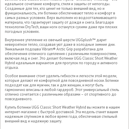
идеальное сочетание комфорта, стиля и защиты от непогоды.
Созданные для тех, кто ценит не только внешний вид, но и
функциональность, эти ботинки обеспечивают тепло и комфорт в
самых разных условиях. Верх выполнен из водоотталкивающего
материала, что гарантирует защиту от дождя и снега. Благодаря
технологии DryTech, ваши ноги останутся сухими даже при плохих
погодных условиях.
Внутреннее утепление из овечьей шерсти UGGplush™ дарит
невероятное тепло, создавая уют даже в холодные зимние дни.
Уникальная подошва Vibram® Arctic Grip разработана для
обеспечения отличного сцепления с различными поверхностями,
включая лед и снег. Это делает ботинки UGG Classic Short Weather
Hybrid идеальным вариантом для прогулок по городу и активного
отдыха.
Особое внимание стоит уделить гибкости и легкости этой модели,
которые делают её комфортной для повседневной носки. Ботинки
подходят как для мужчин, так и для женщин, и могут быть
гармонично вписаны в любой гардероб. Этот универсальный стиль
отлично сочетается с различными образами – от спортивного до
повседневного.
Купить ботинки UGG Classic Short Weather Hybrid вы можете в нашем
интернет-магазине с быстрой доставкой. Эта модель станет вашим
надежным спутником в любое время года, обеспечивая стильный
внешний вид и надежную защиту.