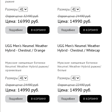
рыжие
Размеры
Размеры
Старая цена:
32490
руб.
Старая цена:
24490
руб.
Цена:
16990
руб.
Цена:
14990
руб.
Подробнее
В КОРЗИНУ
Подробнее
В КОРЗИНУ
UGG Men's Neumel Weather
UGG Men's Neumel Weather
Hybrid - Chestnut / Orange
Hybrid - Chestnut / Whitecap
Мужские замшевые ботинки
Мужские замшевые ботинки
Neumel Weather Hybrid рыжие/
Neumel Weather Hybrid рыжие/
оранжевые
белые
Размеры
Размеры
Старая цена:
24490
руб.
Старая цена:
22490
руб.
Цена:
14990
руб.
Цена:
14990
руб.
Подробнее
В КОРЗИНУ
Подробнее
В КОРЗИНУ