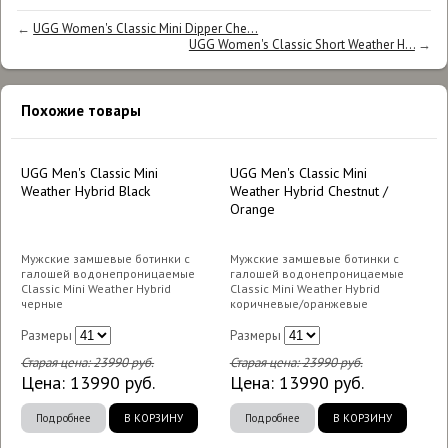
←
UGG Women's Classic Mini Dipper Che...
UGG Women's Classic Short Weather H...
→
Похожие товары
UGG Men's Classic Mini
UGG Men's Classic Mini
Weather Hybrid Black
Weather Hybrid Chestnut /
Orange
Мужские замшевые ботинки с
Мужские замшевые ботинки с
галошей водонепроницаемые
галошей водонепроницаемые
Classic Mini Weather Hybrid
Classic Mini Weather Hybrid
черные
коричневые/оранжевые
Размеры
Размеры
Старая цена:
23990
руб.
Старая цена:
23990
руб.
Цена:
13990
руб.
Цена:
13990
руб.
Подробнее
В КОРЗИНУ
Подробнее
В КОРЗИНУ