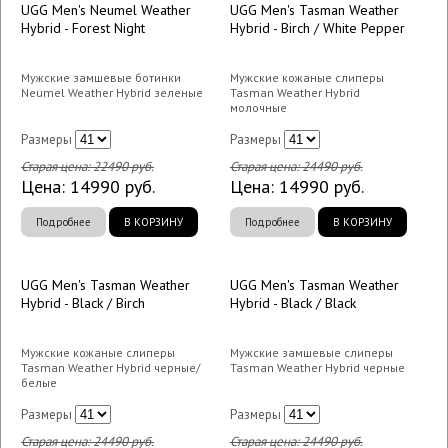
UGG Men's Neumel Weather
UGG Men's Tasman Weather
Hybrid - Forest Night
Hybrid - Birch / White Pepper
Мужские замшевые ботинки
Мужские кожаные слиперы
Neumel Weather Hybrid зеленые
Tasman Weather Hybrid
молочные
Размеры
Размеры
Старая цена:
22490
руб.
Старая цена:
24490
руб.
Цена:
14990
руб.
Цена:
14990
руб.
Подробнее
В КОРЗИНУ
Подробнее
В КОРЗИНУ
UGG Men's Tasman Weather
UGG Men's Tasman Weather
Hybrid - Black / Birch
Hybrid - Black / Black
Мужские кожаные слиперы
Мужские замшевые слиперы
Tasman Weather Hybrid черные/
Tasman Weather Hybrid черные
белые
Размеры
Размеры
Старая цена:
24490
руб.
Старая цена:
24490
руб.