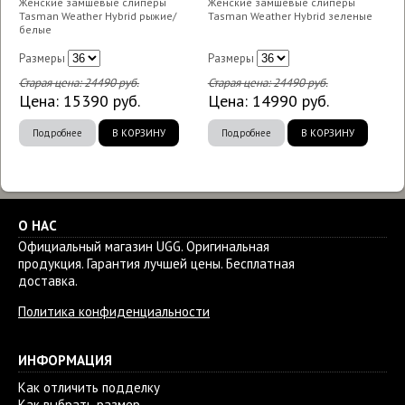
Женские замшевые слиперы
Женские замшевые слиперы
Tasman Weather Hybrid рыжие/
Tasman Weather Hybrid зеленые
белые
Размеры
Размеры
Старая цена:
24490
руб.
Старая цена:
24490
руб.
Цена:
15390
руб.
Цена:
14990
руб.
Подробнее
В КОРЗИНУ
Подробнее
В КОРЗИНУ
О НАС
Официальный магазин UGG. Оригинальная
продукция. Гарантия лучшей цены. Бесплатная
доставка.
Политика конфиденциальности
ИНФОРМАЦИЯ
Как отличить подделку
Как выбрать размер