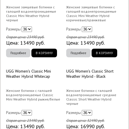
Женские замшевые ботинки с
Женские замшевые ботинки с
галошей водонепроницаемые
галошей водонепроницаемые
Classic Mini Weather Hybrid
Classic Mini Weather Hybrid
черные
коричневые/оранжевые
Размеры
Размеры
Старая цена:
23490
руб.
Старая цена:
23490
руб.
Цена:
13490
руб.
Цена:
13490
руб.
Подробнее
В КОРЗИНУ
Подробнее
В КОРЗИНУ
UGG Women's Classic Mini
UGG Women's Classic Short
Weather Hybrid Whitecap
Weather Hybrid - Black
Женские ботинки с галошей
Женские ботинки с галошей
водонепроницаемые Classic
водонепроницаемые средние
Mini Weather Hybrid рыжие/белые
Classic Short Weather Hybrid
черные
Размеры
Размеры
Старая цена:
23490
руб.
Старая цена:
32490
руб.
Цена:
13490
руб.
Цена:
16990
руб.