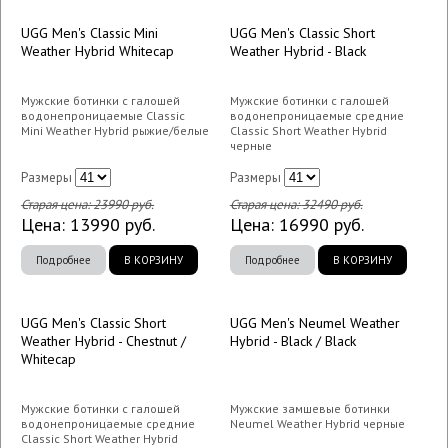
UGG Men's Classic Mini
UGG Men's Classic Short
Weather Hybrid Whitecap
Weather Hybrid - Black
Мужские ботинки с галошей
Мужские ботинки с галошей
водонепроницаемые Classic
водонепроницаемые средние
Mini Weather Hybrid рыжие/белые
Classic Short Weather Hybrid
черные
Размеры
Размеры
Старая цена:
23990
руб.
Старая цена:
32490
руб.
Цена:
13990
руб.
Цена:
16990
руб.
Подробнее
В КОРЗИНУ
Подробнее
В КОРЗИНУ
UGG Men's Classic Short
UGG Men's Neumel Weather
Weather Hybrid - Chestnut /
Hybrid - Black / Black
Whitecap
Мужские ботинки с галошей
Мужские замшевые ботинки
водонепроницаемые средние
Neumel Weather Hybrid черные
Classic Short Weather Hybrid