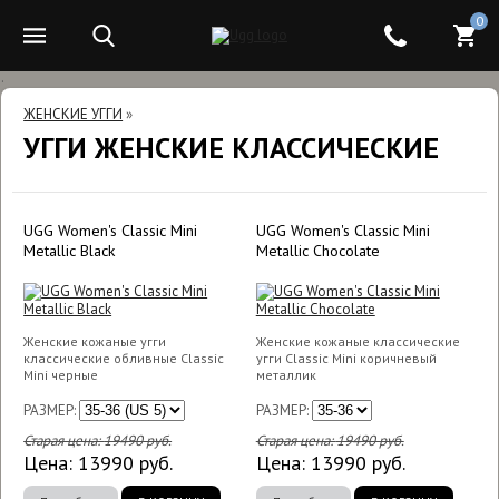
0
.
ЖЕНСКИЕ УГГИ
»
УГГИ ЖЕНСКИЕ КЛАССИЧЕСКИЕ
UGG Women's Classic Mini
UGG Women's Classic Mini
Metallic Black
Metallic Chocolate
Женские кожаные угги
Женские кожаные классические
классические обливные Classic
угги Classic Mini коричневый
Mini черные
металлик
РАЗМЕР:
РАЗМЕР:
Старая цена:
19490
руб.
Старая цена:
19490
руб.
Цена:
13990
руб.
Цена:
13990
руб.